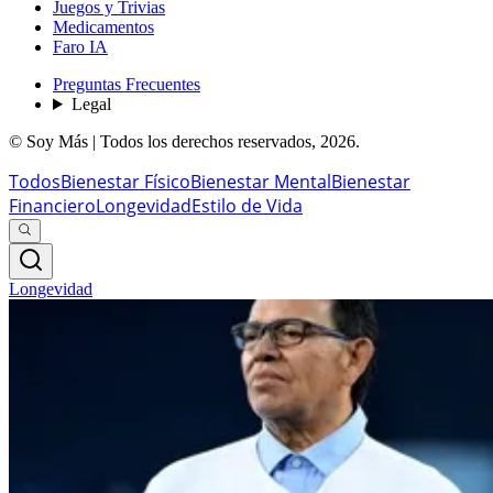
Juegos y Trivias
Medicamentos
Faro IA
Preguntas Frecuentes
Legal
© Soy Más | Todos los derechos reservados,
2026
.
Todos
Bienestar Físico
Bienestar Mental
Bienestar
Financiero
Longevidad
Estilo de Vida
Longevidad