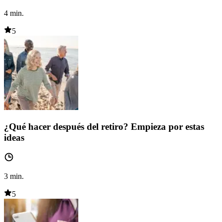
4
min.
5
¿Qué hacer después del retiro? Empieza por estas
ideas
3
min.
5