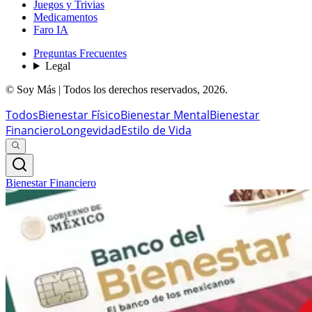
Juegos y Trivias
Medicamentos
Faro IA
Preguntas Frecuentes
Legal
© Soy Más | Todos los derechos reservados,
2026
.
Todos
Bienestar Físico
Bienestar Mental
Bienestar
Financiero
Longevidad
Estilo de Vida
Bienestar Financiero