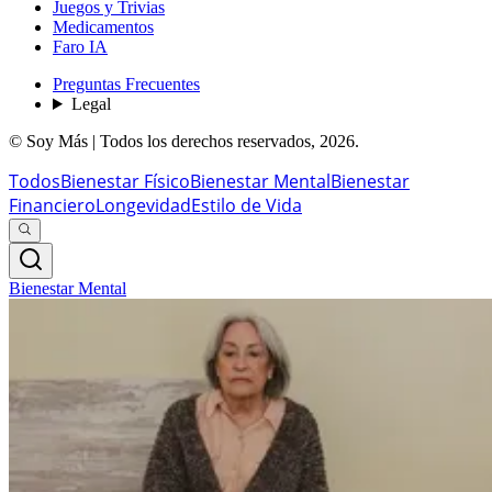
Juegos y Trivias
Medicamentos
Faro IA
Preguntas Frecuentes
Legal
© Soy Más | Todos los derechos reservados,
2026
.
Todos
Bienestar Físico
Bienestar Mental
Bienestar
Financiero
Longevidad
Estilo de Vida
Bienestar Mental