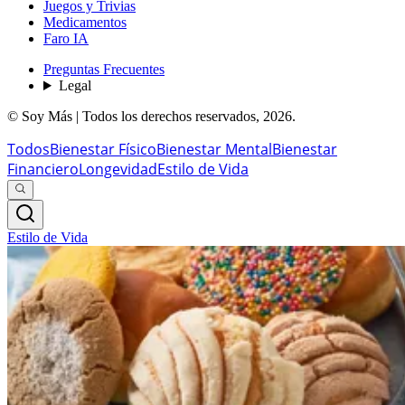
Juegos y Trivias
Medicamentos
Faro IA
Preguntas Frecuentes
Legal
© Soy Más | Todos los derechos reservados,
2026
.
Todos
Bienestar Físico
Bienestar Mental
Bienestar
Financiero
Longevidad
Estilo de Vida
Estilo de Vida