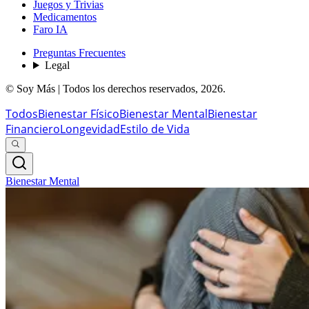
Juegos y Trivias
Medicamentos
Faro IA
Preguntas Frecuentes
Legal
© Soy Más | Todos los derechos reservados,
2026
.
Todos
Bienestar Físico
Bienestar Mental
Bienestar
Financiero
Longevidad
Estilo de Vida
Bienestar Mental