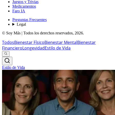
Juegos y Trivias
Medicamentos
Faro IA
Preguntas Frecuentes
Legal
© Soy Más | Todos los derechos reservados,
2026
.
Todos
Bienestar Físico
Bienestar Mental
Bienestar
Financiero
Longevidad
Estilo de Vida
Estilo de Vida