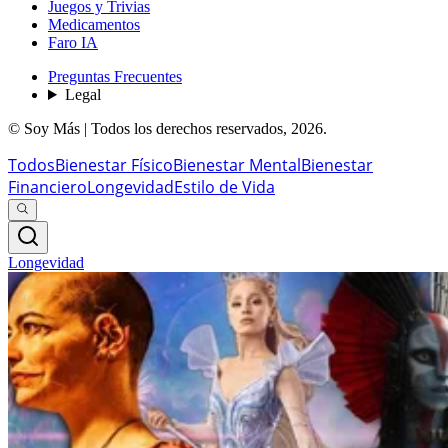
Juegos y Trivias
Medicamentos
Faro IA
Preguntas Frecuentes
Legal
© Soy Más | Todos los derechos reservados,
2026
.
Todos
Bienestar Físico
Bienestar Mental
Bienestar
Financiero
Longevidad
Estilo de Vida
Longevidad