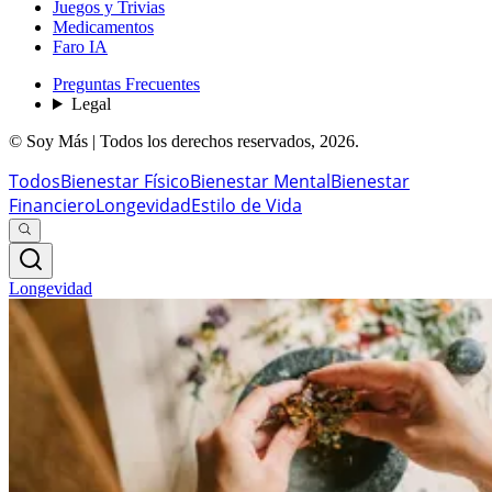
Juegos y Trivias
Medicamentos
Faro IA
Preguntas Frecuentes
Legal
© Soy Más | Todos los derechos reservados,
2026
.
Todos
Bienestar Físico
Bienestar Mental
Bienestar
Financiero
Longevidad
Estilo de Vida
Longevidad