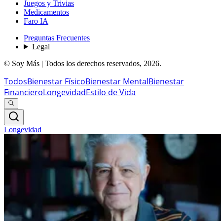
Juegos y Trivias
Medicamentos
Faro IA
Preguntas Frecuentes
Legal
© Soy Más | Todos los derechos reservados,
2026
.
Todos
Bienestar Físico
Bienestar Mental
Bienestar
Financiero
Longevidad
Estilo de Vida
Longevidad