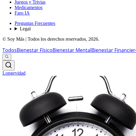
Juegos y Trivias
Medicamentos
Faro IA
Preguntas Frecuentes
Legal
© Soy Más | Todos los derechos reservados,
2026
.
Todos
Bienestar Físico
Bienestar Mental
Bienestar Financie
Longevidad