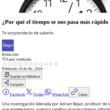
¿Por qué el tiempo se nos pasa más rápido
Te sorprenderás de saberlo.
Redacción
Autor verificado
Publicado
10 de dic, 2024
Guardar
en biblioteca
Compartir
Facebook
Twitter
WhatsApp
Copiar
Una investigación liderada por Adrian Bejan, profesor de 
que envejecemos, nuestro cerebro procesa menos informac