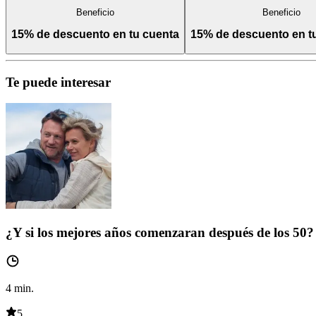
Beneficio
Beneficio
15% de descuento en tu cuenta
15% de descuento en 
Te puede interesar
¿Y si los mejores años comenzaran después de los 50?
4
min.
5