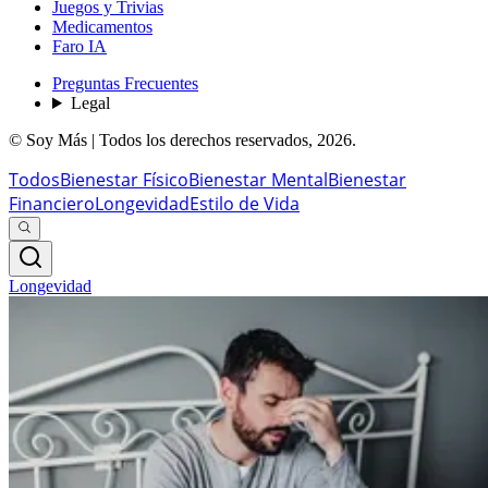
Juegos y Trivias
Medicamentos
Faro IA
Preguntas Frecuentes
Legal
© Soy Más | Todos los derechos reservados,
2026
.
Todos
Bienestar Físico
Bienestar Mental
Bienestar
Financiero
Longevidad
Estilo de Vida
Longevidad