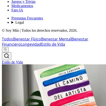
Juegos y Trivias
Medicamentos
Faro IA
Preguntas Frecuentes
Legal
© Soy Más | Todos los derechos reservados,
2026
.
Todos
Bienestar Físico
Bienestar Mental
Bienestar
Financiero
Longevidad
Estilo de Vida
Estilo de Vida