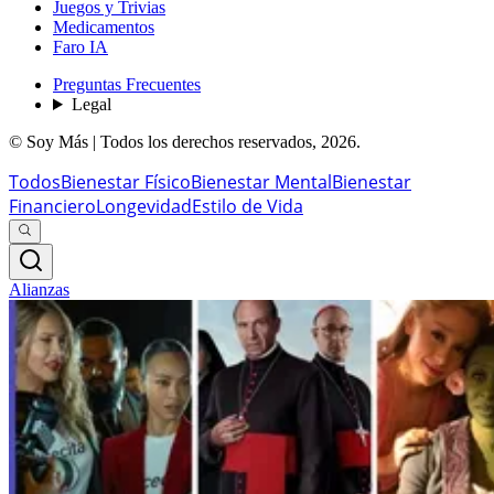
Juegos y Trivias
Medicamentos
Faro IA
Preguntas Frecuentes
Legal
© Soy Más | Todos los derechos reservados,
2026
.
Todos
Bienestar Físico
Bienestar Mental
Bienestar
Financiero
Longevidad
Estilo de Vida
Alianzas