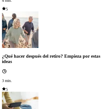
4
min.
5
¿Qué hacer después del retiro? Empieza por estas
ideas
3
min.
5