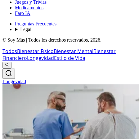
Juegos y Trivias
Medicamentos
Faro IA
Preguntas Frecuentes
Legal
© Soy Más | Todos los derechos reservados,
2026
.
Todos
Bienestar Físico
Bienestar Mental
Bienestar
Financiero
Longevidad
Estilo de Vida
Longevidad