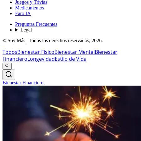
Juegos y Trivias
Medicamentos
Faro IA
Preguntas Frecuentes
Legal
© Soy Más | Todos los derechos reservados,
2026
.
Todos
Bienestar Físico
Bienestar Mental
Bienestar
Financiero
Longevidad
Estilo de Vida
Bienestar Financiero