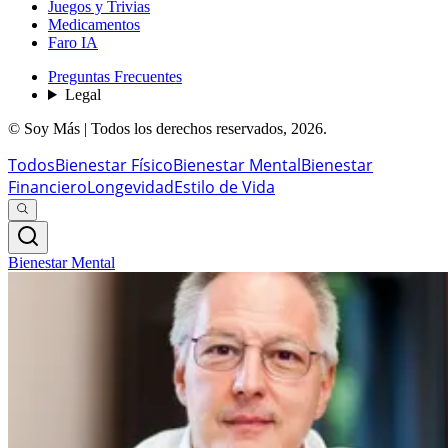
Juegos y Trivias
Medicamentos
Faro IA
Preguntas Frecuentes
Legal
© Soy Más | Todos los derechos reservados,
2026
.
Todos
Bienestar Físico
Bienestar Mental
Bienestar
Financiero
Longevidad
Estilo de Vida
Bienestar Mental