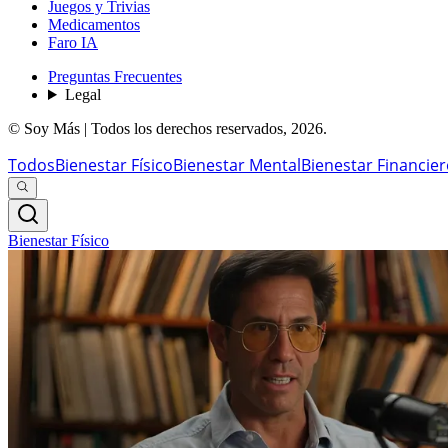
Juegos y Trivias
Medicamentos
Faro IA
Preguntas Frecuentes
Legal
© Soy Más | Todos los derechos reservados,
2026
.
Todos
Bienestar Físico
Bienestar Mental
Bienestar Financie
Bienestar Físico