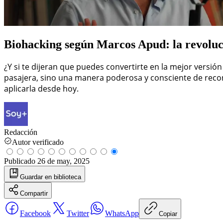
Biohacking según Marcos Apud: la revoluci
¿Y si te dijeran que puedes convertirte en la mejor versi
pasajera, sino una manera poderosa y consciente de recon
aplicarla desde hoy.
Redacción
Autor verificado
Publicado
26 de may, 2025
Guardar
en biblioteca
Compartir
Facebook
Twitter
WhatsApp
Copiar