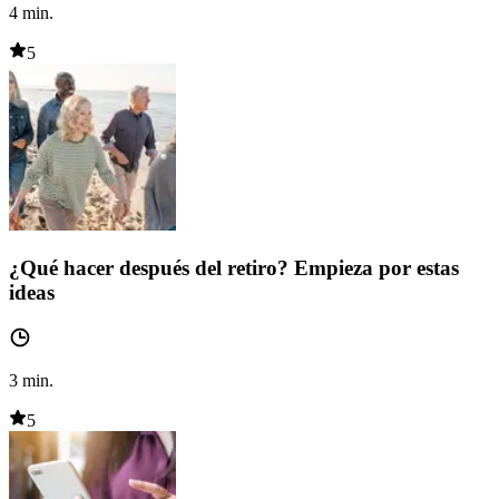
4
min.
5
¿Qué hacer después del retiro? Empieza por estas
ideas
3
min.
5