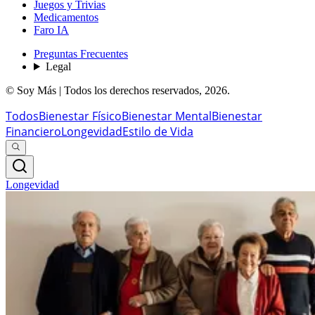
Juegos y Trivias
Medicamentos
Faro IA
Preguntas Frecuentes
Legal
© Soy Más | Todos los derechos reservados,
2026
.
Todos
Bienestar Físico
Bienestar Mental
Bienestar
Financiero
Longevidad
Estilo de Vida
Longevidad