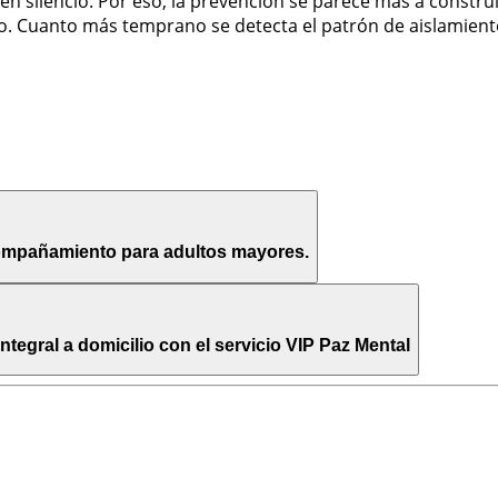
 en silencio. Por eso, la prevención se parece más a constr
. Cuanto más temprano se detecta el patrón de aislamiento 
compañamiento para adultos mayores.
egral a domicilio con el servicio VIP Paz Mental