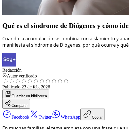
Qué es el síndrome de Diógenes y cómo ide
Cuando la acumulación se combina con aislamiento y aband
manifiesta el síndrome de Diógenes, por qué ocurre y qué h
Redacción
Autor verificado
Publicado
23 de feb, 2026
Guardar
en biblioteca
Compartir
Facebook
Twitter
WhatsApp
Copiar
En muchas familias, el tema empieza con una frase que s