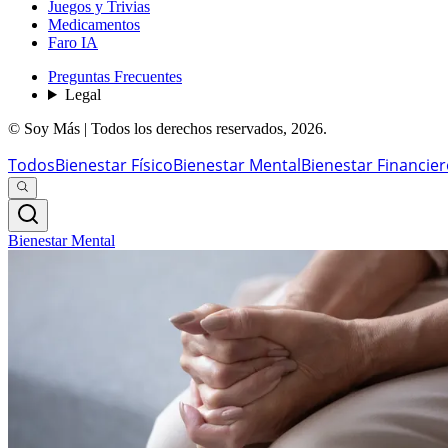
Juegos y Trivias
Medicamentos
Faro IA
Preguntas Frecuentes
Legal
© Soy Más | Todos los derechos reservados,
2026
.
Todos
Bienestar Físico
Bienestar Mental
Bienestar Financie
Bienestar Mental