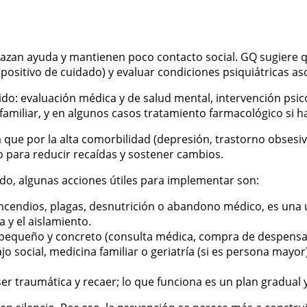
zan ayuda y mantienen poco contacto social. GQ sugiere qu
spositivo de cuidado) y evaluar condiciones psiquiátricas as
ido: evaluación médica y de salud mental, intervención psic
o familiar, y en algunos casos tratamiento farmacológico si 
a que por la alta comorbilidad (depresión, trastorno obsesi
to para reducir recaídas y sostener cambios.
endo, algunas acciones útiles para implementar son:
 incendios, plagas, desnutrición o abandono médico, es una 
a y el aislamiento.
 pequeño y concreto (consulta médica, compra de despensa,
jo social, medicina familiar o geriatría (si es persona mayor)
 ser traumática y recaer; lo que funciona es un plan gradua