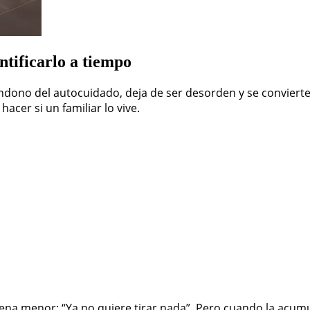
ntificarlo a tiempo
ono del autocuidado, deja de ser desorden y se convierte e
acer si un familiar lo vive.
uena menor: “Ya no quiere tirar nada”. Pero cuando la acu