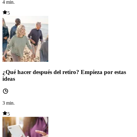
4
min.
5
¿Qué hacer después del retiro? Empieza por estas
ideas
3
min.
5