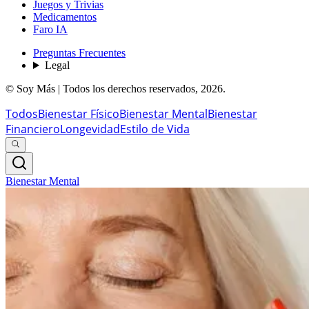
Juegos y Trivias
Medicamentos
Faro IA
Preguntas Frecuentes
Legal
© Soy Más | Todos los derechos reservados,
2026
.
Todos
Bienestar Físico
Bienestar Mental
Bienestar
Financiero
Longevidad
Estilo de Vida
Bienestar Mental