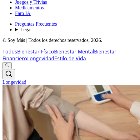
Juegos y Trivias
Medicamentos
Faro IA
Preguntas Frecuentes
Legal
© Soy Más | Todos los derechos reservados,
2026
.
Todos
Bienestar Físico
Bienestar Mental
Bienestar
Financiero
Longevidad
Estilo de Vida
Longevidad