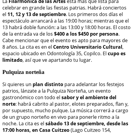
La
Filarmónica de las Artes
está más que lista para
celebrar en grande las fiestas patrias. Habrá conciertos
el
11, 12 y 13 de septiembre
. Los primeros dos días el
espectáculo arrancará a las 19:00 horas; mientras que el
13 habrá doble función: a las 13:00 y 18:00 horas. El costo
de la entrada va de los
$400 a los $450 por persona
.
Cabe mencionar que el evento es apto para mayores de
8 años. La cita es en el
Centro Universitario Cultural
,
espacio ubicado en Odontología 35, Copilco. El
cupo es
limitado
, así que ve apartando tu lugar.
Pulquiza norteña
Si quieres un
plan distinto
para adelantar los festejos
patrios, lánzate a la Pulquiza Norteña, un evento
gastronómico con todo el
sabor y el ambiente del
norte
: habrá cabrito al pastor, elotes preparados, flan y,
por supuesto, mucho pulque. La música correrá a cargo
de un grupo norteño en vivo para ponerle ritmo a la
noche. La cita es el
sábado 13 de septiembre, desde las
17:00 horas, en Casa Cuitzeo
(Lago Cuitzeo 154,