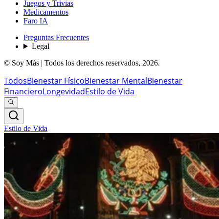
Juegos y Trivias
Medicamentos
Faro IA
Preguntas Frecuentes
Legal
© Soy Más | Todos los derechos reservados,
2026
.
Todos
Bienestar Físico
Bienestar Mental
Bienestar
Financiero
Longevidad
Estilo de Vida
Estilo de Vida