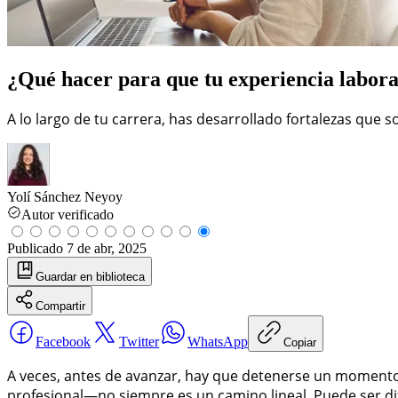
¿Qué hacer para que tu experiencia labora
A lo largo de tu carrera, has desarrollado fortalezas que 
Yolí Sánchez Neyoy
Autor verificado
Publicado
7 de abr, 2025
Guardar
en biblioteca
Compartir
Facebook
Twitter
WhatsApp
Copiar
A veces, antes de avanzar, hay que detenerse un momento
profesional—no siempre es un camino lineal. Puede ser dif