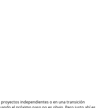
 proyectos independientes o en una transición
uando el próximo paso no es obvio. Pero justo ahí es