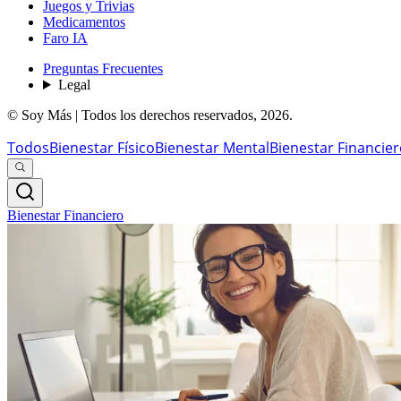
Juegos y Trivias
Medicamentos
Faro IA
Preguntas Frecuentes
Legal
© Soy Más | Todos los derechos reservados,
2026
.
Todos
Bienestar Físico
Bienestar Mental
Bienestar Financie
Bienestar Financiero