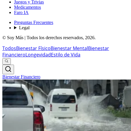
Juegos y Trivias
Medicamentos
Faro IA
Preguntas Frecuentes
Legal
© Soy Más | Todos los derechos reservados,
2026
.
Todos
Bienestar Físico
Bienestar Mental
Bienestar
Financiero
Longevidad
Estilo de Vida
Bienestar Financiero