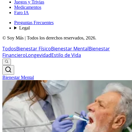
Juegos y Trivias
Medicamentos
Faro IA
Preguntas Frecuentes
Legal
© Soy Más | Todos los derechos reservados,
2026
.
Todos
Bienestar Físico
Bienestar Mental
Bienestar
Financiero
Longevidad
Estilo de Vida
Bienestar Mental