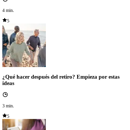
4
min.
5
¿Qué hacer después del retiro? Empieza por estas
ideas
3
min.
5