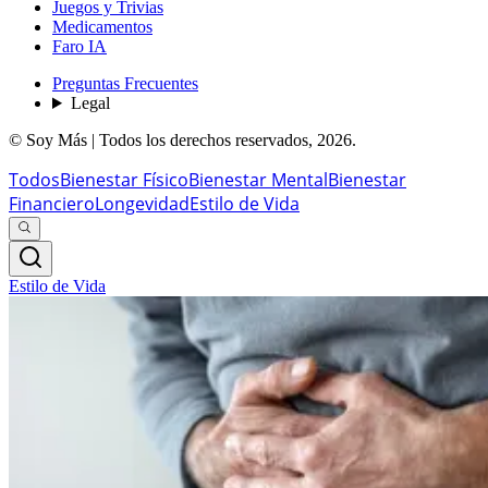
Juegos y Trivias
Medicamentos
Faro IA
Preguntas Frecuentes
Legal
© Soy Más | Todos los derechos reservados,
2026
.
Todos
Bienestar Físico
Bienestar Mental
Bienestar
Financiero
Longevidad
Estilo de Vida
Estilo de Vida