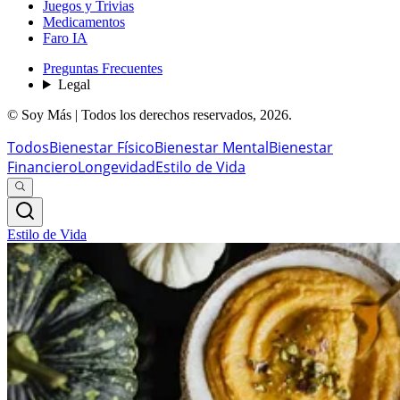
Juegos y Trivias
Medicamentos
Faro IA
Preguntas Frecuentes
Legal
© Soy Más | Todos los derechos reservados,
2026
.
Todos
Bienestar Físico
Bienestar Mental
Bienestar
Financiero
Longevidad
Estilo de Vida
Estilo de Vida