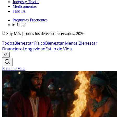
Juegos y Trivias
Medicamentos
Faro IA
Preguntas Frecuentes
Legal
© Soy Más | Todos los derechos reservados,
2026
.
Todos
Bienestar Físico
Bienestar Mental
Bienestar
Financiero
Longevidad
Estilo de Vida
Estilo de Vida