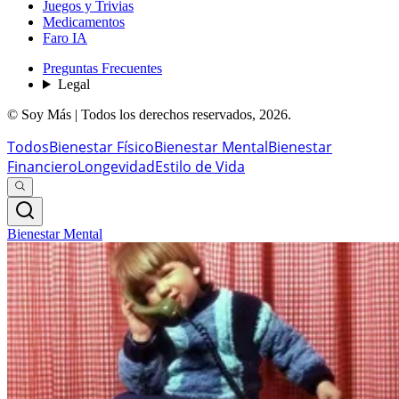
Juegos y Trivias
Medicamentos
Faro IA
Preguntas Frecuentes
Legal
© Soy Más | Todos los derechos reservados,
2026
.
Todos
Bienestar Físico
Bienestar Mental
Bienestar
Financiero
Longevidad
Estilo de Vida
Bienestar Mental