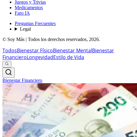
Juegos y Trivias
Medicamentos
Faro IA
Preguntas Frecuentes
Legal
© Soy Más | Todos los derechos reservados,
2026
.
Todos
Bienestar Físico
Bienestar Mental
Bienestar
Financiero
Longevidad
Estilo de Vida
Bienestar Financiero