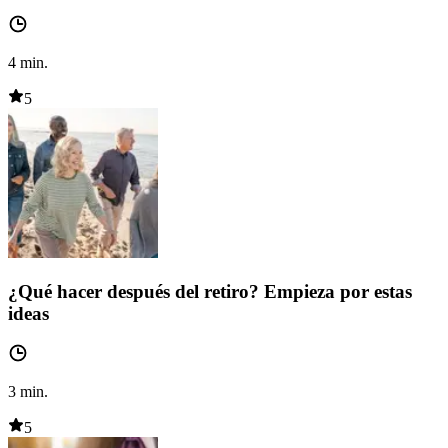
4
min.
5
¿Qué hacer después del retiro? Empieza por estas
ideas
3
min.
5