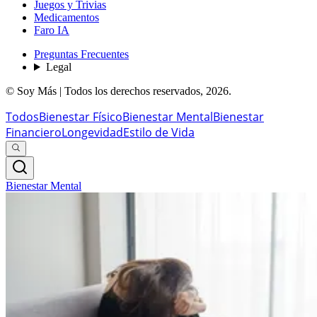
Juegos y Trivias
Medicamentos
Faro IA
Preguntas Frecuentes
Legal
© Soy Más | Todos los derechos reservados,
2026
.
Todos
Bienestar Físico
Bienestar Mental
Bienestar
Financiero
Longevidad
Estilo de Vida
Bienestar Mental