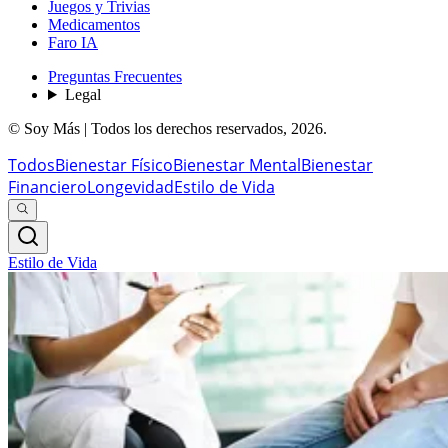
Juegos y Trivias
Medicamentos
Faro IA
Preguntas Frecuentes
Legal
© Soy Más | Todos los derechos reservados,
2026
.
Todos
Bienestar Físico
Bienestar Mental
Bienestar
Financiero
Longevidad
Estilo de Vida
Estilo de Vida