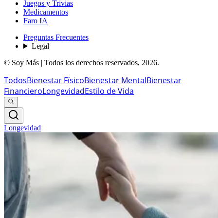
Juegos y Trivias
Medicamentos
Faro IA
Preguntas Frecuentes
Legal
© Soy Más | Todos los derechos reservados,
2026
.
Todos
Bienestar Físico
Bienestar Mental
Bienestar
Financiero
Longevidad
Estilo de Vida
Longevidad