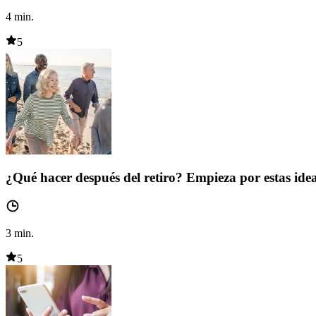
4
min.
5
¿Qué hacer después del retiro? Empieza por estas ide
3
min.
5