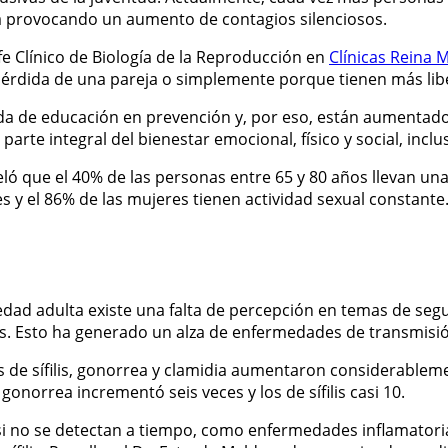
stá provocando un aumento de contagios silenciosos.
efe Clínico de Biología de la Reproducción en
Clínicas Reina 
a pérdida de una pareja o simplemente porque tienen más li
a de educación en prevención y, por eso, están aumentado l
rte integral del bienestar emocional, físico y social, incluso
eló que el 40% de las personas entre 65 y 80 años llevan una 
 y el 86% de las mujeres tienen actividad sexual constante
edad adulta existe una falta de percepción en temas de seg
 Esto ha generado un alza de enfermedades de transmisión 
s de sífilis, gonorrea y clamidia aumentaron considerablem
 gonorrea incrementó seis veces y los de sífilis casi 10.
 no se detectan a tiempo, como enfermedades inflamatorias