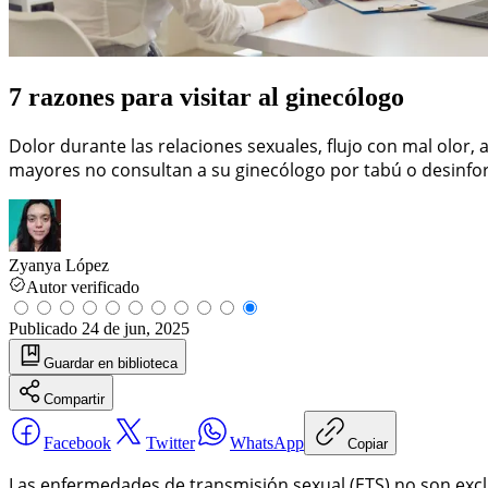
7 razones para visitar al ginecólogo
Dolor durante las relaciones sexuales, flujo con mal olo
mayores no consultan a su ginecólogo por tabú o desinfo
Zyanya López
Autor verificado
Publicado
24 de jun, 2025
Guardar
en biblioteca
Compartir
Facebook
Twitter
WhatsApp
Copiar
Las enfermedades de transmisión sexual (ETS) no son excl