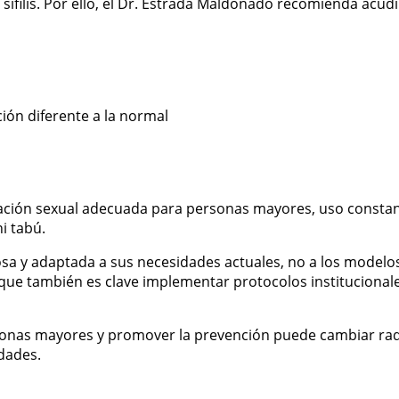
sífilis. Por ello, el Dr. Estrada Maldonado recomienda acudi
ción diferente a la normal
ucación sexual adecuada para personas mayores, uso constan
i tabú.
uosa y adaptada a sus necesidades actuales, no a los model
o que también es clave implementar protocolos institucional
sonas mayores y promover la prevención puede cambiar radi
dades.