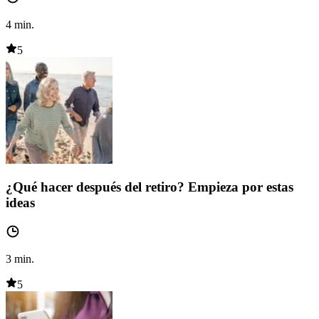
4
min.
5
¿Qué hacer después del retiro? Empieza por estas
ideas
3
min.
5