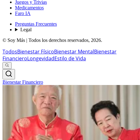
Juegos y Trivias
Medicamentos
Faro IA
Preguntas Frecuentes
Legal
© Soy Más | Todos los derechos reservados,
2026
.
Todos
Bienestar Físico
Bienestar Mental
Bienestar
Financiero
Longevidad
Estilo de Vida
Bienestar Financiero