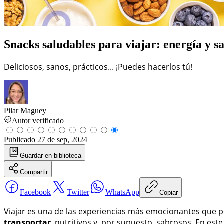
Snacks saludables para viajar: energía y 
Deliciosos, sanos, prácticos... ¡Puedes hacerlos tú!
Pilar Maguey
Autor verificado
Publicado
27 de sep, 2024
Guardar
en biblioteca
Compartir
Facebook
Twitter
WhatsApp
Copiar
Viajar es una de las experiencias más emocionantes que p
transportar
, nutritivos y, por supuesto, sabrosos. En est