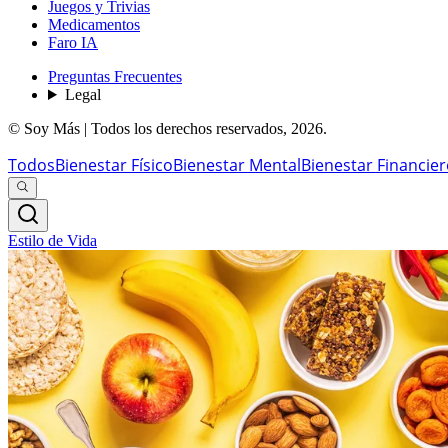
Juegos y Trivias
Medicamentos
Faro IA
Preguntas Frecuentes
Legal
© Soy Más | Todos los derechos reservados,
2026
.
Todos
Bienestar Físico
Bienestar Mental
Bienestar Financie
Estilo de Vida