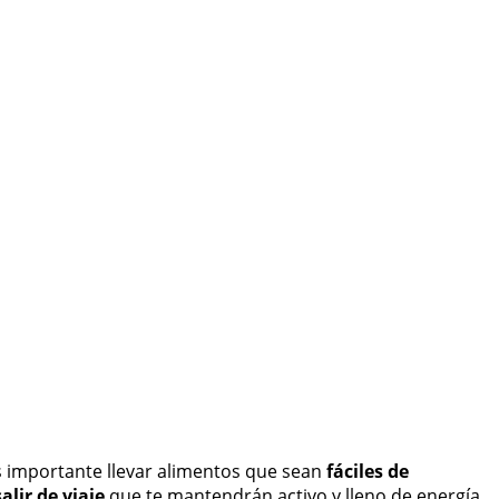
s importante llevar alimentos que sean
fáciles de
lir de viaje
que te mantendrán activo y lleno de energía