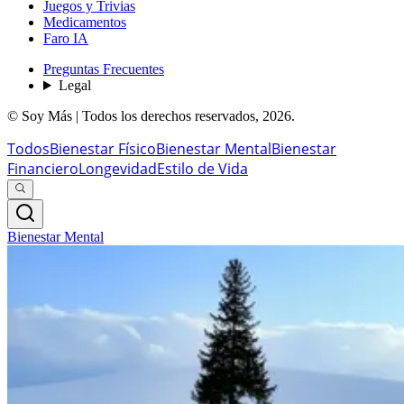
Juegos y Trivias
Medicamentos
Faro IA
Preguntas Frecuentes
Legal
© Soy Más | Todos los derechos reservados,
2026
.
Todos
Bienestar Físico
Bienestar Mental
Bienestar
Financiero
Longevidad
Estilo de Vida
Bienestar Mental