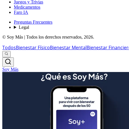
Juegos y Trivias
Medicamentos
Faro IA
Preguntas Frecuentes
Legal
© Soy Más | Todos los derechos reservados,
2026
.
Todos
Bienestar Físico
Bienestar Mental
Bienestar Financie
Soy Más