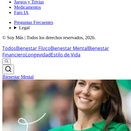
Juegos y Trivias
Medicamentos
Faro IA
Preguntas Frecuentes
Legal
© Soy Más | Todos los derechos reservados,
2026
.
Todos
Bienestar Físico
Bienestar Mental
Bienestar
Financiero
Longevidad
Estilo de Vida
Bienestar Mental