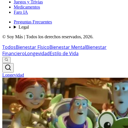
Juegos y Trivias
Medicamentos
Faro IA
Preguntas Frecuentes
Legal
© Soy Más | Todos los derechos reservados,
2026
.
Todos
Bienestar Físico
Bienestar Mental
Bienestar
Financiero
Longevidad
Estilo de Vida
Longevidad