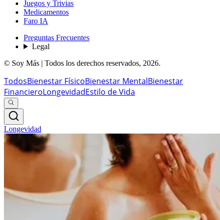
Juegos y Trivias
Medicamentos
Faro IA
Preguntas Frecuentes
Legal
© Soy Más | Todos los derechos reservados,
2026
.
Todos
Bienestar Físico
Bienestar Mental
Bienestar
Financiero
Longevidad
Estilo de Vida
Longevidad