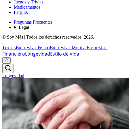
Juegos y Trivias
Medicamentos
Faro IA
Preguntas Frecuentes
Legal
© Soy Más | Todos los derechos reservados,
2026
.
Todos
Bienestar Físico
Bienestar Mental
Bienestar
Financiero
Longevidad
Estilo de Vida
Longevidad