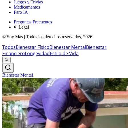
Juegos y Trivias
Medicamentos
Faro IA
Preguntas Frecuentes
Legal
© Soy Más | Todos los derechos reservados,
2026
.
Todos
Bienestar Físico
Bienestar Mental
Bienestar
Financiero
Longevidad
Estilo de Vida
Bienestar Mental