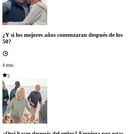
¿Y si los mejores años comenzaran después de los
50?
4
min.
5
¿Qué hacer después del retiro? Empieza por estas