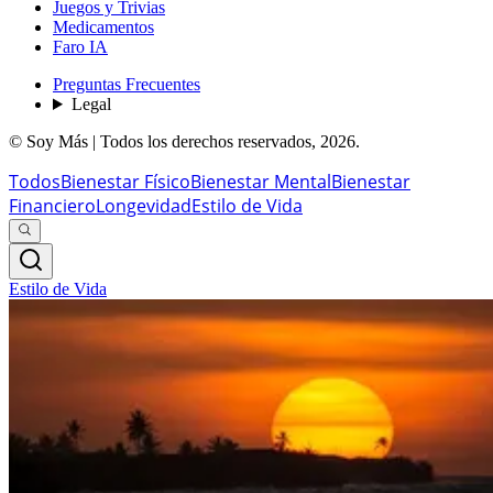
Juegos y Trivias
Medicamentos
Faro IA
Preguntas Frecuentes
Legal
© Soy Más | Todos los derechos reservados,
2026
.
Todos
Bienestar Físico
Bienestar Mental
Bienestar
Financiero
Longevidad
Estilo de Vida
Estilo de Vida