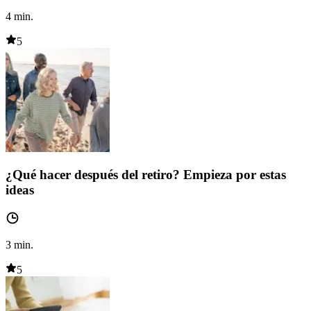
4
min.
5
¿Qué hacer después del retiro? Empieza por estas
ideas
3
min.
5