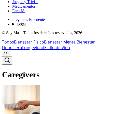
Juegos y Trivias
Medicamentos
Faro IA
Preguntas Frecuentes
Legal
© Soy Más | Todos los derechos reservados,
2026
.
Todos
Bienestar Físico
Bienestar Mental
Bienestar
Financiero
Longevidad
Estilo de Vida
Caregivers