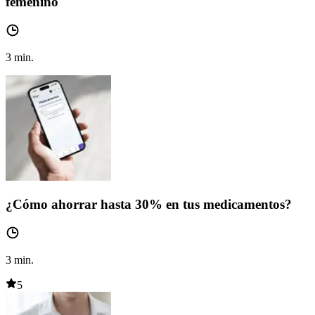
femenino
3
min.
¿Cómo ahorrar hasta 30% en tus medicamentos?
3
min.
5