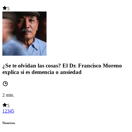
5
¿Se te olvidan las cosas? El Dr. Francisco Moreno
explica si es demencia o ansiedad
2
min.
5
1
2
3
4
5
Nosotros