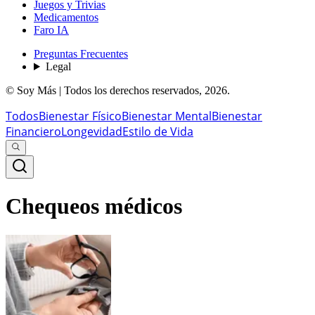
Juegos y Trivias
Medicamentos
Faro IA
Preguntas Frecuentes
Legal
© Soy Más | Todos los derechos reservados,
2026
.
Todos
Bienestar Físico
Bienestar Mental
Bienestar
Financiero
Longevidad
Estilo de Vida
Chequeos médicos