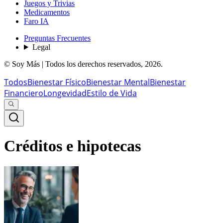
Juegos y Trivias
Medicamentos
Faro IA
Preguntas Frecuentes
Legal
© Soy Más | Todos los derechos reservados,
2026
.
Todos
Bienestar Físico
Bienestar Mental
Bienestar
Financiero
Longevidad
Estilo de Vida
Créditos e hipotecas