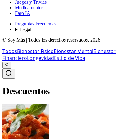
Juegos y Trivias
Medicamentos
Faro IA
Preguntas Frecuentes
Legal
© Soy Más | Todos los derechos reservados,
2026
.
Todos
Bienestar Físico
Bienestar Mental
Bienestar
Financiero
Longevidad
Estilo de Vida
Descuentos