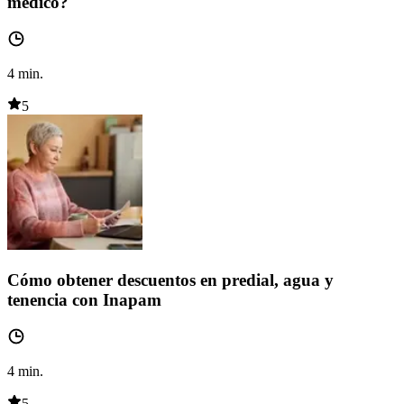
médico?
4
min.
5
Cómo obtener descuentos en predial, agua y
tenencia con Inapam
4
min.
5