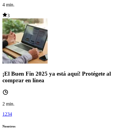
4
min.
3
¡El Buen Fin 2025 ya está aquí! Protégete al
comprar en línea
2
min.
1
2
3
4
Nosotros