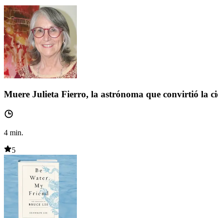
Muere Julieta Fierro, la astrónoma que convirtió la c
4
min.
5