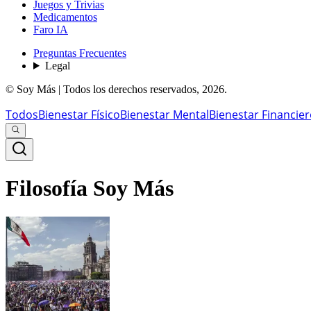
Juegos y Trivias
Medicamentos
Faro IA
Preguntas Frecuentes
Legal
© Soy Más | Todos los derechos reservados,
2026
.
Todos
Bienestar Físico
Bienestar Mental
Bienestar Financie
Filosofía Soy Más