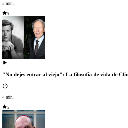
3
min.
5
"No dejes entrar al viejo": La filosofía de vida de C
4
min.
5